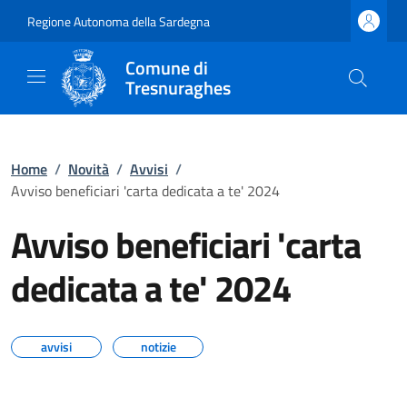
Regione Autonoma della Sardegna
Comune di
Tresnuraghes
Home
/
Novità
/
Avvisi
/
Avviso beneficiari 'carta dedicata a te' 2024
Avviso beneficiari 'carta
dedicata a te' 2024
avvisi
notizie