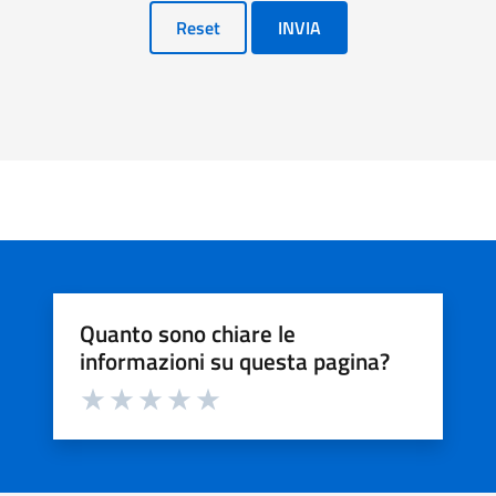
Reset
INVIA
Quanto sono chiare le
informazioni su questa pagina?
Valuta da 1 a 5 stelle la pagina
Valuta 1 stelle su 5
Valuta 2 stelle su 5
Valuta 3 stelle su 5
Valuta 4 stelle su 5
Valuta 5 stelle su 5