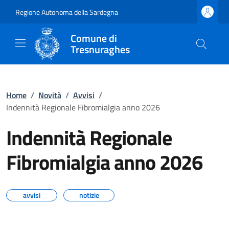
Regione Autonoma della Sardegna
Comune di
Tresnuraghes
Home
/
Novità
/
Avvisi
/
Indennità Regionale Fibromialgia anno 2026
Indennità Regionale
Fibromialgia anno 2026
avvisi
notizie